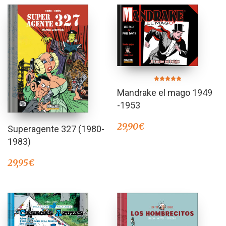
Valorado en
Mandrake el mago 1949
5.00
de 5
-1953
29,90
€
Superagente 327 (1980-
1983)
29,95
€