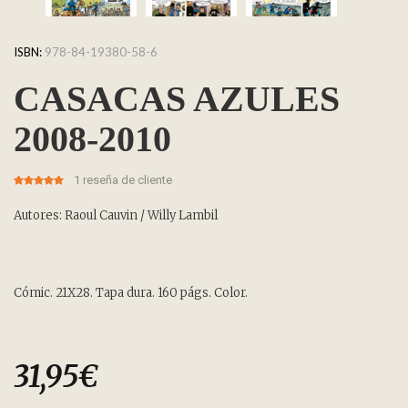
ISBN:
978-84-19380-58-6
CASACAS AZULES
2008-2010
1
reseña de cliente
5.00
5
1
out of
based on
customer
Autores: Raoul Cauvin / Willy Lambil
rating
Cómic. 21X28. Tapa dura. 160 págs. Color.
31,95
€