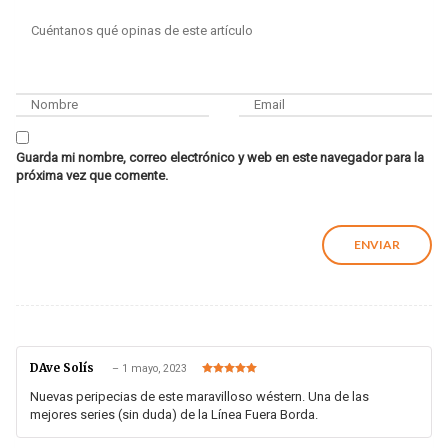
Guarda mi nombre, correo electrónico y web en este navegador para la
próxima vez que comente.
DAve Solís
–
1 mayo, 2023
Valorado en
5
de 5
Nuevas peripecias de este maravilloso wéstern. Una de las
mejores series (sin duda) de la Línea Fuera Borda.