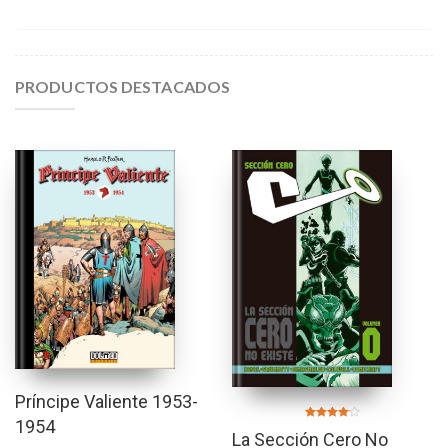
PRODUCTOS DESTACADOS
Príncipe Valiente 1953-
1954
Valorado
La Sección Cero No
en
4.00