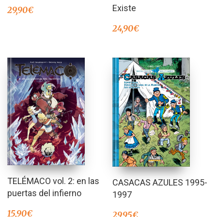
de 5
Existe
29,90
€
24,90
€
TELÉMACO vol. 2: en las
CASACAS AZULES 1995-
puertas del infierno
1997
15,90
€
29,95
€