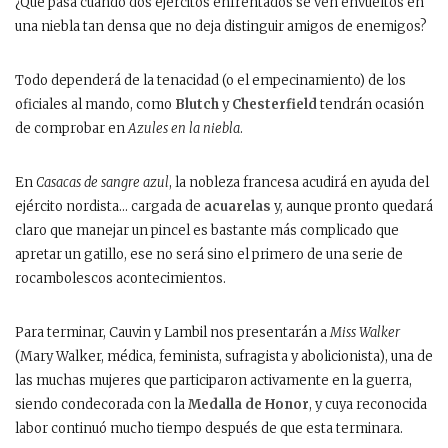
¿Qué pasa cuando dos ejércitos enfrentados se ven envueltos en
una niebla tan densa que no deja distinguir amigos de enemigos?
Todo dependerá de la tenacidad (o el empecinamiento) de los
oficiales al mando, como
Blutch
y
Chesterfield
tendrán ocasión
de comprobar en
Azules en la niebla
.
En
Casacas de sangre azul
, la nobleza francesa acudirá en ayuda del
ejército nordista… cargada de
acuarelas
y, aunque pronto quedará
claro que manejar un pincel es bastante más complicado que
apretar un gatillo, ese no será sino el primero de una serie de
rocambolescos acontecimientos.
Para terminar, Cauvin y Lambil nos presentarán a
Miss Walker
(Mary Walker, médica, feminista, sufragista y abolicionista), una de
las muchas mujeres que participaron activamente en la guerra,
siendo condecorada con la
Medalla de Honor
, y cuya reconocida
labor continuó mucho tiempo después de que esta terminara.