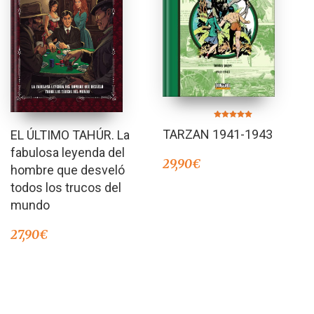
Valorado en
TARZAN 1941-1943
EL ÚLTIMO TAHÚR. La
5.00
de 5
fabulosa leyenda del
29,90
€
hombre que desveló
todos los trucos del
mundo
27,90
€