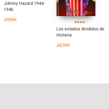
Valorado
Johnny Hazard 1944-
en
3.50
de 5
1946
29,90
€
Valorado
Los estados divididos de
en
4.00
de 5
Histeria
28,90
€