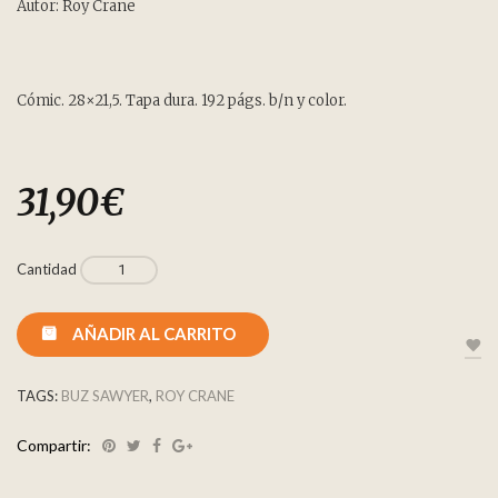
customer
Autor: Roy Crane
rating
Cómic. 28×21,5. Tapa dura. 192 págs. b/n y color.
31,90
€
Cantidad
AÑADIR AL CARRITO
TAGS:
BUZ SAWYER
,
ROY CRANE
Compartir: