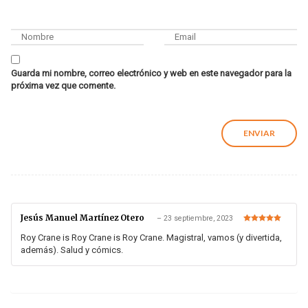
Guarda mi nombre, correo electrónico y web en este navegador para la
próxima vez que comente.
Jesús Manuel Martínez Otero
–
23 septiembre, 2023
Valorado en
5
de 5
Roy Crane is Roy Crane is Roy Crane. Magistral, vamos (y divertida,
además). Salud y cómics.