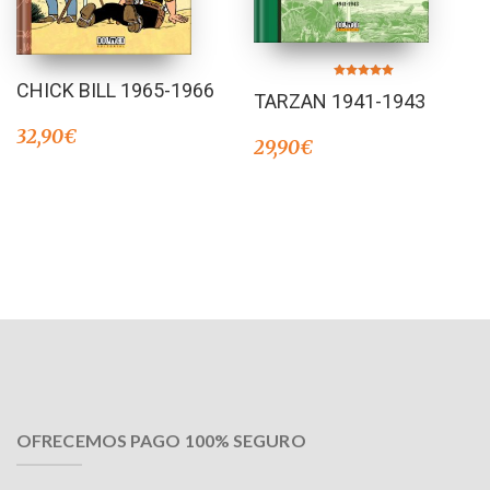
CHICK BILL 1965-1966
Valorado en
TARZAN 1941-1943
5.00
de 5
32,90
€
29,90
€
OFRECEMOS PAGO 100% SEGURO