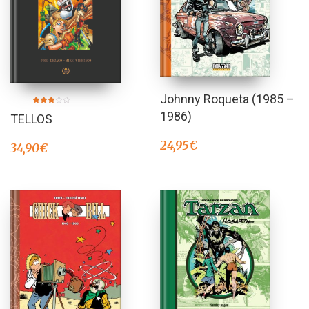
Johnny Roqueta (1985 –
Valorado
1986)
TELLOS
en
3.00
de 5
24,95
€
34,90
€