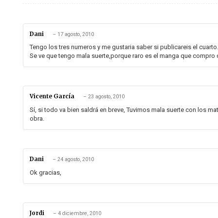
Dani
–
17 agosto, 2010
Tengo los tres numeros y me gustaria saber si publicareis el cuarto
Se ve que tengo mala suerte,porque raro es el manga que compro 
Vicente García
–
23 agosto, 2010
Sí, si todo va bien saldrá en breve, Tuvimos mala suerte con los ma
obra.
Dani
–
24 agosto, 2010
Ok gracias,
Jordi
–
4 diciembre, 2010