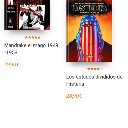
Valorado en
Mandrake el mago 1949
5.00
de 5
-1953
29,90
€
Valorado
Los estados divididos de
en
4.00
de 5
Histeria
28,90
€