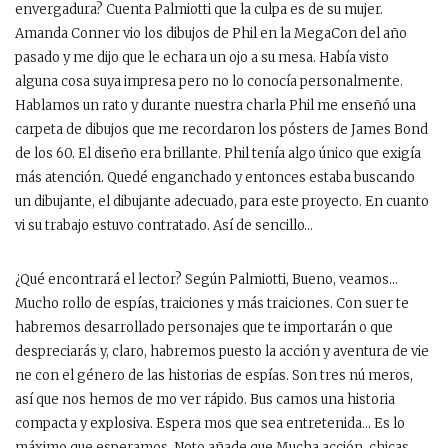
envergadura? Cuenta Palmiotti que la culpa es de su mujer.
Amanda Conner vio los dibujos de Phil en la MegaCon del año
pasado y me dijo que le echara un ojo a su mesa. Había visto
alguna cosa suya impresa pero no lo conocía personalmente.
Hablamos un rato y durante nuestra charla Phil me enseñó una
carpeta de dibujos que me recordaron los pósters de James Bond
de los 60. El diseño era brillante. Phil tenía algo único que exigía
más atención. Quedé enganchado y entonces estaba buscando
un dibujante, el dibujante adecuado, para este proyecto. En cuanto
vi su trabajo estuvo contratado. Así de sencillo…
¿Qué encontrará el lector? Según Palmiotti, Bueno, veamos…
Mucho rollo de espías, traiciones y más traiciones. Con suer te
habremos desarrollado personajes que te importarán o que
despreciarás y, claro, habremos puesto la acción y aventura de vie
ne con el género de las historias de espías. Son tres nú meros,
así que nos hemos de mo ver rápido. Bus camos una historia
compacta y explosiva. Espera mos que sea entretenida… Es lo
máximo que esperamos. Noto añade que Mucha acción, chicas