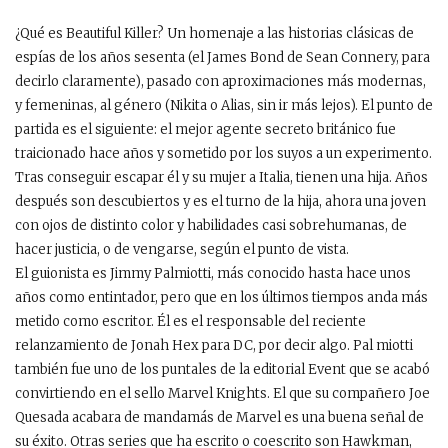
¿Qué es Beautiful Killer? Un homenaje a las historias clásicas de
espías de los años sesenta (el James Bond de Sean Connery, para
decirlo claramente), pasado con aproximaciones más modernas,
y femeninas, al género (Nikita o Alias, sin ir más lejos). El punto de
partida es el siguiente: el mejor agente secreto británico fue
traicionado hace años y sometido por los suyos a un experimento.
Tras conseguir escapar él y su mujer a Italia, tienen una hija. Años
después son descubiertos y es el turno de la hija, ahora una joven
con ojos de distinto color y habilidades casi sobrehumanas, de
hacer justicia, o de vengarse, según el punto de vista.
El guionista es Jimmy Palmiotti, más conocido hasta hace unos
años como entintador, pero que en los últimos tiempos anda más
metido como escritor. Él es el responsable del reciente
relanzamiento de Jonah Hex para DC, por decir algo. Pal miotti
también fue uno de los puntales de la editorial Event que se acabó
convirtiendo en el sello Marvel Knights. El que su compañero Joe
Quesada acabara de mandamás de Marvel es una buena señal de
su éxito. Otras series que ha escrito o coescrito son Hawkman,