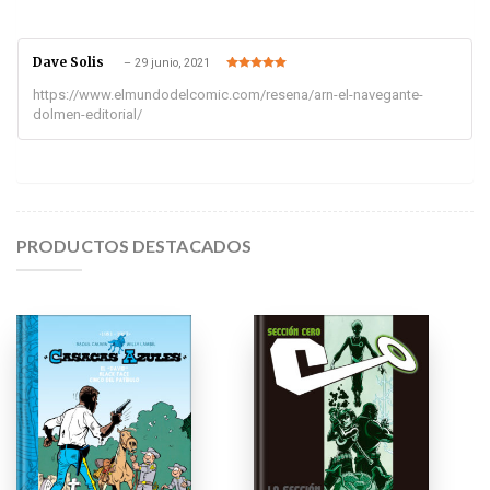
Dave Solis
–
29 junio, 2021
Valorado en
5
de 5
https://www.elmundodelcomic.com/resena/arn-el-navegante-
dolmen-editorial/
PRODUCTOS DESTACADOS