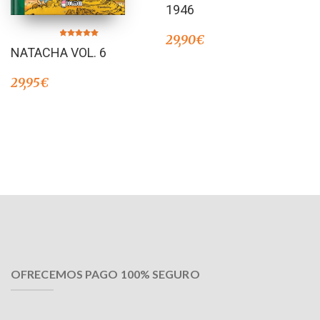
de 5
1946
29,90
€
Valorado en
NATACHA VOL. 6
5.00
de 5
29,95
€
OFRECEMOS PAGO 100% SEGURO