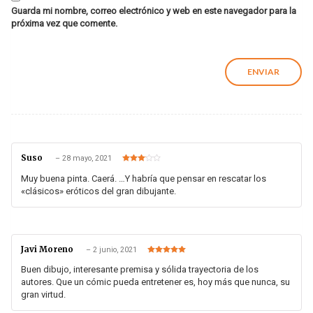
Guarda mi nombre, correo electrónico y web en este navegador para la
próxima vez que comente.
Suso
–
28 mayo, 2021
Valorado
en
3
de
Muy buena pinta. Caerá. …Y habría que pensar en rescatar los
5
«clásicos» eróticos del gran dibujante.
Javi Moreno
–
2 junio, 2021
Valorado en
5
de 5
Buen dibujo, interesante premisa y sólida trayectoria de los
autores. Que un cómic pueda entretener es, hoy más que nunca, su
gran virtud.