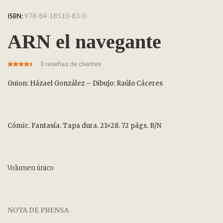
ISBN:
978-84-18510-83-0
ARN el navegante
3
reseñas de clientes
4.33
5
3
out of
based on
customer
Guion: Házael González – Dibujo: Raúlo Cáceres
ratings
Cómic. Fantasía. Tapa dura. 21×28. 72 págs. B/N
Volumen único
NOTA DE PRENSA