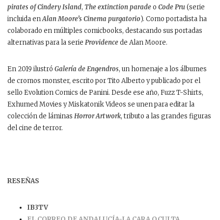
pirates of Cindery Island
,
The extinction parade
o
Code Pru
(serie
incluida en
Alan Moore’s Cinema purgatorio
). Como portadista ha
colaborado en múltiples comicbooks, destacando sus portadas
alternativas para la serie
Providence
de Alan Moore.
En 2019 ilustró
Galería de Engendros
, un homenaje a los álbumes
de cromos monster, escrito por Tito Alberto y publicado por el
sello Evolution Comics de Panini. Desde ese año, Fuzz T-Shirts,
Exhumed Movies y Miskatonik Videos se unen para editar la
colección de láminas
Horror Artwork
, tributo a las grandes figuras
del cine de terror.
RESEÑAS
IB3TV
EL CORREO DE ANDALUCÍA-LA CARA OCULTA