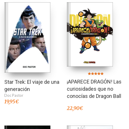
Valorado en
¡APARECE DRAGÓN! Las
Star Trek: El viaje de una
5.00
de 5
curiosidades que no
generación
Doc Pastor
conocías de Dragon Ball
19,95
€
22,90
€