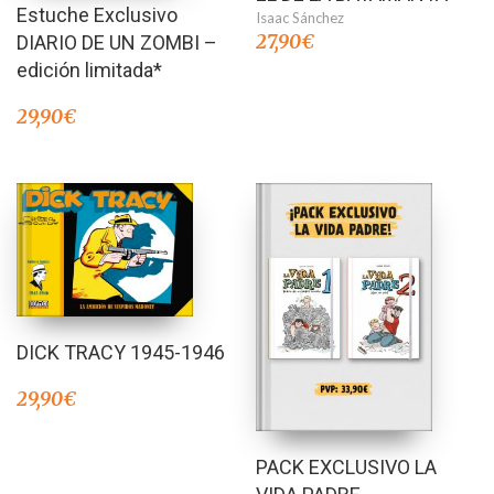
Estuche Exclusivo
Isaac Sánchez
27,90
€
DIARIO DE UN ZOMBI –
edición limitada*
29,90
€
DICK TRACY 1945-1946
29,90
€
PACK EXCLUSIVO LA