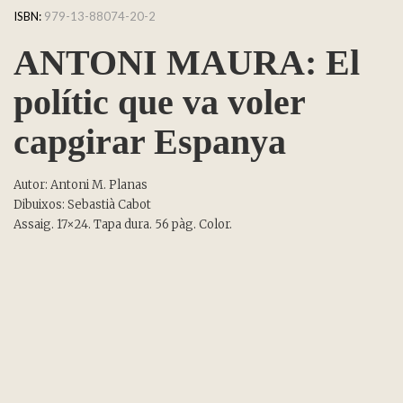
ISBN:
979-13-88074-20-2
ANTONI MAURA: El
polític que va voler
capgirar Espanya
Autor: Antoni M. Planas
Dibuixos: Sebastià Cabot
Assaig. 17×24. Tapa dura. 56 pàg. Color.