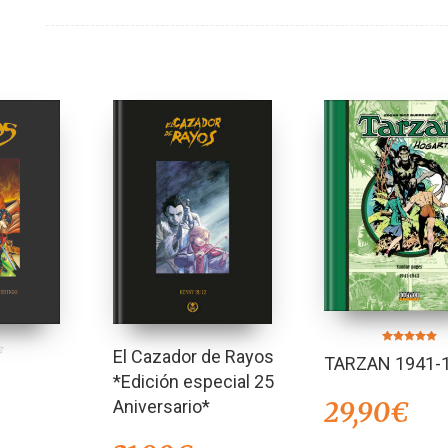
Valorado en
El Cazador de Rayos
TARZAN 1941-
5.00
de 5
*Edición especial 25
29,90
€
Aniversario*