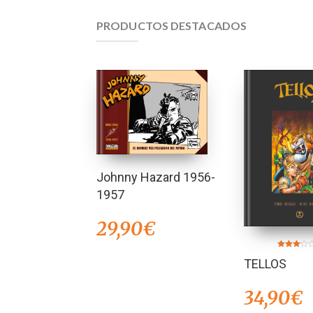
PRODUCTOS DESTACADOS
Johnny Hazard 1956-
1957
29,90
€
Valorado
TELLOS
en
3.00
de 5
34,90
€