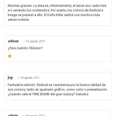
Muchas gracias. La idea es, efectivamente, el sacar uno cada mes
e ir variando los contenidos. Por suerte, los cómics de Radical e
Image se prestan a ello. El Dolls Killer saldrá con muchos más
extras todavía.
adrian
–
13 agosto, 2011
¿Para cuándo Oblivion?
Jep
–
18 agosto, 2011
Fantastica edición. Radical se caracteriza por la buena calidad de
sus comics, tanto en apartado gráfico, como color o presentación.
¿Cuando sale el TIME BOMB del gran Gulacy? Saludos
admin
–
18 agosto, 2011