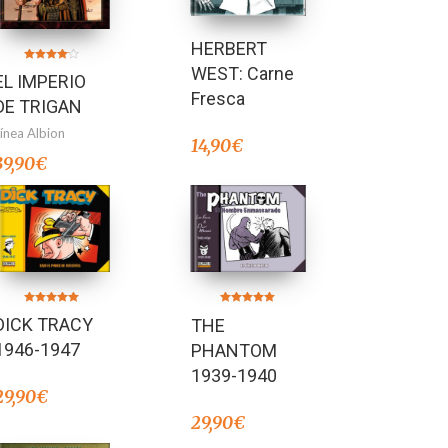
HERBERT
WEST: Carne
Valorado
EL IMPERIO
en
4.00
Fresca
de 5
DE TRIGAN
Línea Albion
14,90
€
39,90
€
Valorado en
Valorado en
DICK TRACY
THE
5.00
5.00
de 5
de 5
1946-1947
PHANTOM
1939-1940
29,90
€
29,90
€