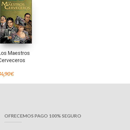
Los Maestros
Cerveceros
34,90
€
OFRECEMOS PAGO 100% SEGURO