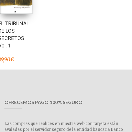
EL TRIBUNAL
DE LOS
SECRETOS
Vol. 1
39,90
€
OFRECEMOS PAGO 100% SEGURO
Las compras que realices en nuestra web con tarjeta están
avaladas por el servidor seguro de la entidad bancaria Banco