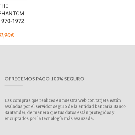
Valorado en
THE
4.33
de 5
PHANTOM
1970-1972
31,90
€
OFRECEMOS PAGO 100% SEGURO
Las compras que realices en nuestra web con tarjeta están
avaladas por el servidor seguro de la entidad bancaria Banco
Santander, de manera que tus datos están protegidos y
encriptados por la tecnología más avanzada.