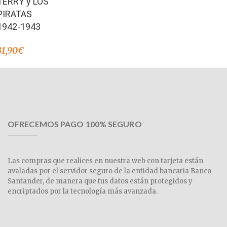
TERRY y LOS
de 5
PIRATAS
1942-1943
31,90
€
OFRECEMOS PAGO 100% SEGURO
Las compras que realices en nuestra web con tarjeta están
avaladas por el servidor seguro de la entidad bancaria Banco
Santander, de manera que tus datos están protegidos y
encriptados por la tecnología más avanzada.