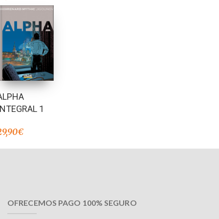
ALPHA
INTEGRAL 1
29,90
€
OFRECEMOS PAGO 100% SEGURO