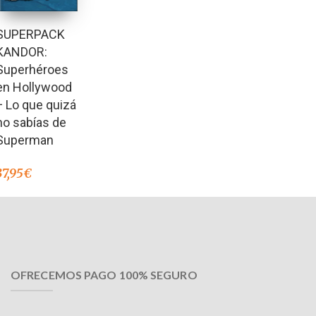
SUPERPACK
KANDOR:
Superhéroes
en Hollywood
+ Lo que quizá
no sabías de
Superman
37,95
€
OFRECEMOS PAGO 100% SEGURO