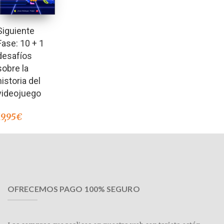
Siguiente
Fase: 10 + 1
desafíos
sobre la
historia del
videojuego
19,95
€
OFRECEMOS PAGO 100% SEGURO