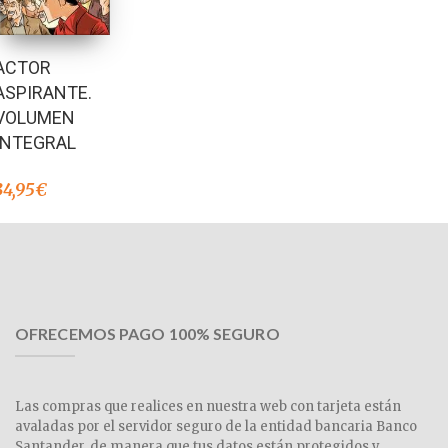
ACTOR
ASPIRANTE.
VOLUMEN
INTEGRAL
34,95
€
OFRECEMOS PAGO 100% SEGURO
Las compras que realices en nuestra web con tarjeta están
avaladas por el servidor seguro de la entidad bancaria Banco
Santander, de manera que tus datos están protegidos y