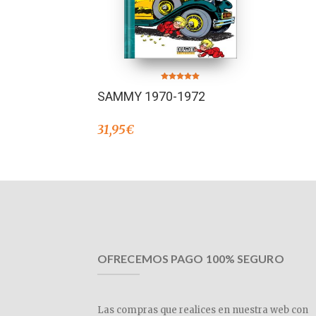
Valorado en
SAMMY 1970-1972
5.00
de 5
31,95
€
OFRECEMOS PAGO 100% SEGURO
Las compras que realices en nuestra web con