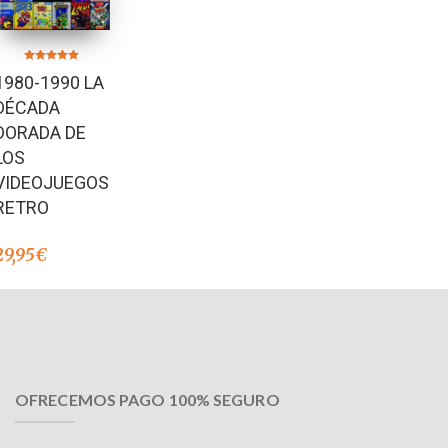
Valorado en
1980-1990 LA
5.00
de 5
DÉCADA
DORADA DE
LOS
VIDEOJUEGOS
RETRO
29,95
€
OFRECEMOS PAGO 100% SEGURO