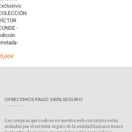
Exclusivo:
COLECCIÓN
VÍCTOR
CONDE -
edición
limitada-
35,00
€
OFRECEMOS PAGO 100% SEGURO
Las compras que realices en nuestra web con tarjeta están
avaladas por el servidor seguro de la entidad bancaria Banco