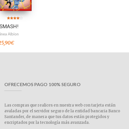
Valorado
¡SMASH!
en
4.00
de 5
Línea Albion
25,90
€
OFRECEMOS PAGO 100% SEGURO
Las compras que realices en nuestra web con tarjeta están
avaladas por el servidor seguro de la entidad bancaria Banco
Santander, de manera que tus datos están protegidos y
encriptados por la tecnología más avanzada.