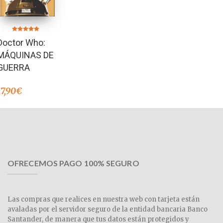
Valorado en
Doctor Who:
5.00
de 5
MÁQUINAS DE
GUERRA
17,90
€
OFRECEMOS PAGO 100% SEGURO
Las compras que realices en nuestra web con tarjeta están
avaladas por el servidor seguro de la entidad bancaria Banco
Santander, de manera que tus datos están protegidos y