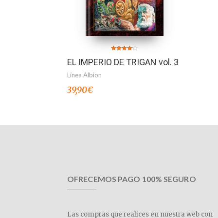
Valorado
EL IMPERIO DE TRIGAN vol. 3
en
4.00
de 5
Línea Albion
39,90
€
OFRECEMOS PAGO 100% SEGURO
Las compras que realices en nuestra web con