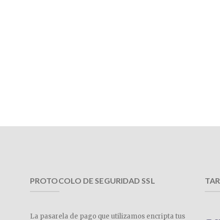
PROTOCOLO DE SEGURIDAD SSL
TAR
La pasarela de pago que utilizamos encripta tus