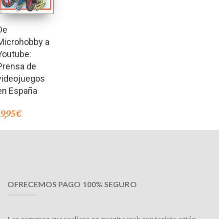
De
Microhobby a
Youtube:
Prensa de
videojuegos
en España
19,95
€
OFRECEMOS PAGO 100% SEGURO