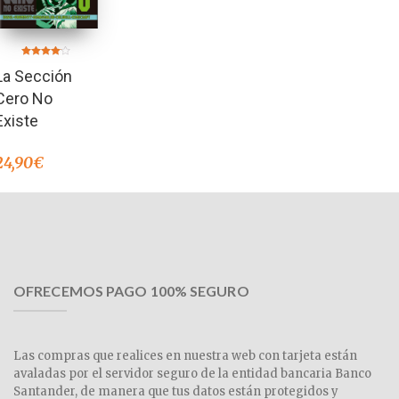
Valorado
La Sección
en
4.00
de 5
Cero No
Existe
24,90
€
OFRECEMOS PAGO 100% SEGURO
Las compras que realices en nuestra web con tarjeta están
avaladas por el servidor seguro de la entidad bancaria Banco
Santander, de manera que tus datos están protegidos y