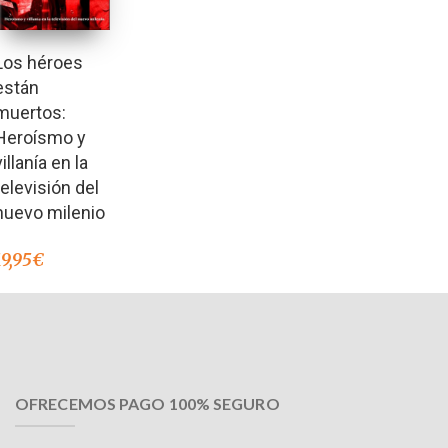
Los héroes
están
muertos:
Heroísmo y
villanía en la
televisión del
nuevo milenio
19,95
€
OFRECEMOS PAGO 100% SEGURO