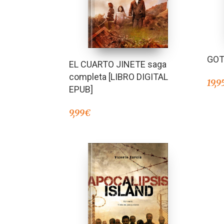
GOT
EL CUARTO JINETE saga
completa [LIBRO DIGITAL
19,9
EPUB]
9,99
€