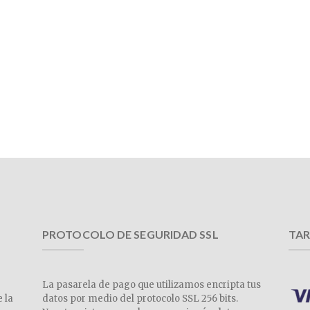
PROTOCOLO DE SEGURIDAD SSL
TAR
La pasarela de pago que utilizamos encripta tus
e la
datos por medio del protocolo SSL 256 bits.