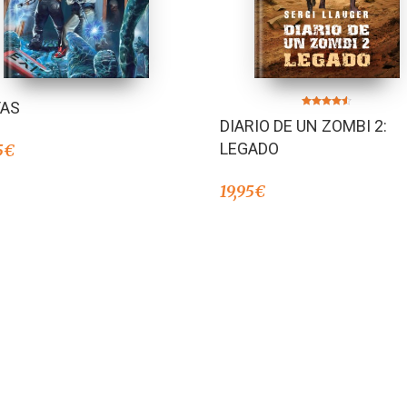
AS
Valorado en
DIARIO DE UN ZOMBI 2:
4.50
de 5
LEGADO
5
€
19,95
€