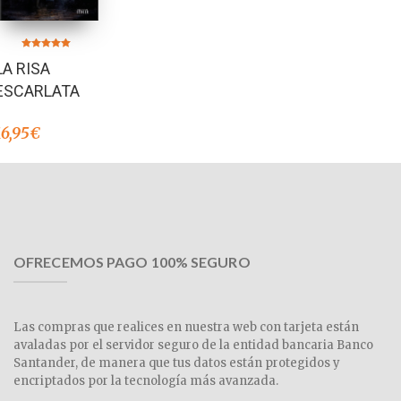
Valorado en
LA RISA
5.00
de 5
ESCARLATA
16,95
€
OFRECEMOS PAGO 100% SEGURO
Las compras que realices en nuestra web con tarjeta están
avaladas por el servidor seguro de la entidad bancaria Banco
Santander, de manera que tus datos están protegidos y
encriptados por la tecnología más avanzada.