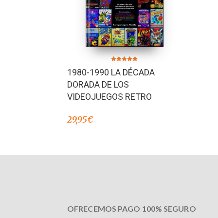
Valorado en
1980-1990 LA DÉCADA
5.00
de 5
DORADA DE LOS
VIDEOJUEGOS RETRO
29,95
€
OFRECEMOS PAGO 100% SEGURO