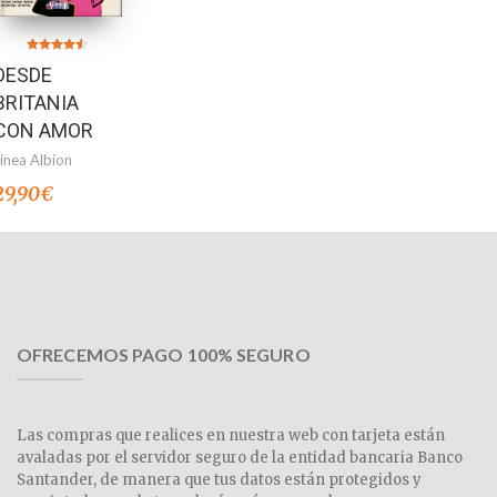
Valorado en
DESDE
4.50
de 5
BRITANIA
CON AMOR
Línea Albion
29,90
€
OFRECEMOS PAGO 100% SEGURO
Las compras que realices en nuestra web con tarjeta están
avaladas por el servidor seguro de la entidad bancaria Banco
Santander, de manera que tus datos están protegidos y