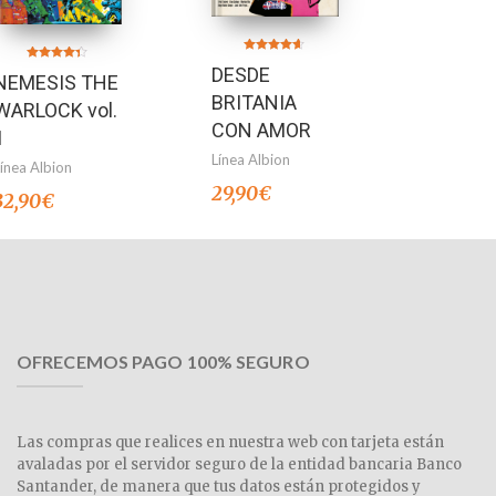
Valorado en
Valorado en
DESDE
4.50
NEMESIS THE
4.33
de 5
de 5
BRITANIA
WARLOCK vol.
CON AMOR
1
Línea Albion
Línea Albion
29,90
€
32,90
€
OFRECEMOS PAGO 100% SEGURO
Las compras que realices en nuestra web con tarjeta están
avaladas por el servidor seguro de la entidad bancaria Banco
Santander, de manera que tus datos están protegidos y