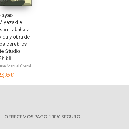
Hayao
Miyazaki e
Isao Takahata:
Vida y obra de
los cerebros
de Studio
Ghibli
Juan Manuel Corral
23,95
€
OFRECEMOS PAGO 100% SEGURO