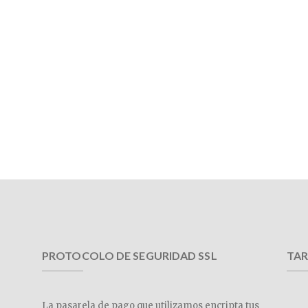
PROTOCOLO DE SEGURIDAD SSL
TAR
La pasarela de pago que utilizamos encripta tus