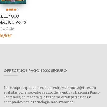
Valorado
KELLY OJO
en
4.00
de 5
MÁGICO Vol. 5
Línea Albion
26,90
€
OFRECEMOS PAGO 100% SEGURO
Las compras que realices en nuestra web con tarjeta están
avaladas por el servidor seguro de la entidad bancaria Banco
Santander, de manera que tus datos están protegidos y
encriptados por la tecnología más avanzada.