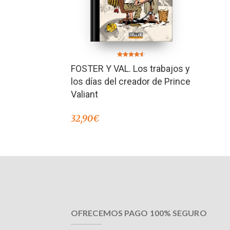
Valorado en
FOSTER Y VAL. Los trabajos y
4.50
de 5
los días del creador de Prince
Valiant
32,90
€
OFRECEMOS PAGO 100% SEGURO