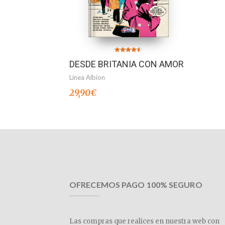
Valorado en
DESDE BRITANIA CON AMOR
4.50
de 5
Línea Albion
29,90
€
OFRECEMOS PAGO 100% SEGURO
Las compras que realices en nuestra web con