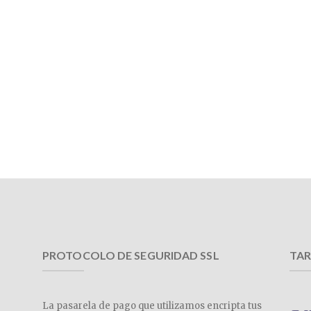
PROTOCOLO DE SEGURIDAD SSL
TAR
La pasarela de pago que utilizamos encripta tus