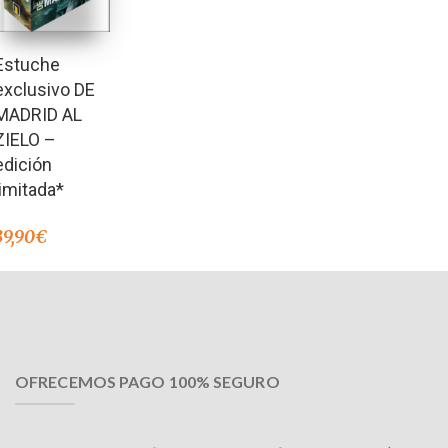
Estuche
exclusivo DE
MADRID AL
ZIELO –
edición
limitada*
39,90
€
OFRECEMOS PAGO 100% SEGURO