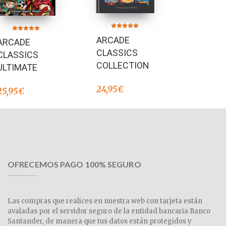
Valorado en
Valorado en
ARCADE
5.00
ARCADE
5.00
de 5
de 5
CLASSICS
CLASSICS
COLLECTION
ULTIMATE
24,95
€
25,95
€
OFRECEMOS PAGO 100% SEGURO
Las compras que realices en nuestra web con tarjeta están
avaladas por el servidor seguro de la entidad bancaria Banco
Santander, de manera que tus datos están protegidos y