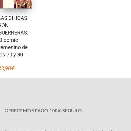
LAS CHICAS
SON
GUERRERAS:
El cómic
femenino de
los 70 y 80
22,90
€
OFRECEMOS PAGO 100% SEGURO