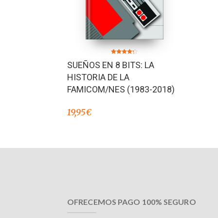
Valorado en
SUEÑOS EN 8 BITS: LA
4.20
de 5
HISTORIA DE LA
FAMICOM/NES (1983-2018)
19,95
€
OFRECEMOS PAGO 100% SEGURO