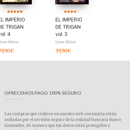
Valorado en
Valorado
EL IMPERIO
EL IMPERIO
5.00
en
de 5
4.00
de 5
DE TRIGAN
DE TRIGAN
vol. 4
vol. 3
Línea Albion
Línea Albion
39,90
€
39,90
€
OFRECEMOS PAGO 100% SEGURO
Las compras que realices en nuestra web con tarjeta están
avaladas por el servidor seguro de la entidad bancaria Banco
Santander, de manera que tus datos están protegidos y