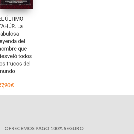
EL ÚLTIMO
TAHÚR. La
fabulosa
leyenda del
hombre que
desveló todos
los trucos del
mundo
27,90
€
OFRECEMOS PAGO 100% SEGURO