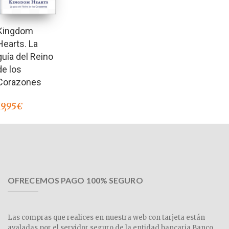
Kingdom
Hearts. La
guía del Reino
de los
Corazones
19,95
€
OFRECEMOS PAGO 100% SEGURO
Las compras que realices en nuestra web con tarjeta están
avaladas por el servidor seguro de la entidad bancaria Banco