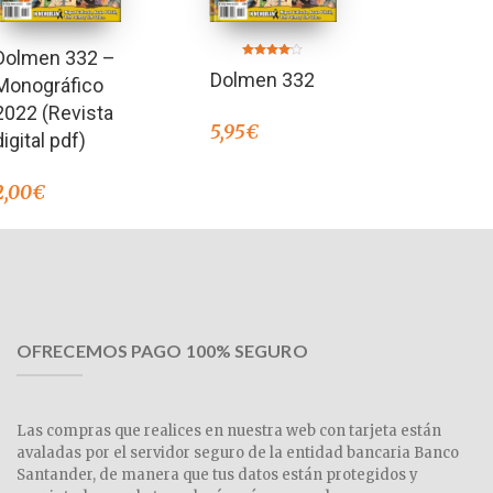
Dolmen 332 –
Valorado
Dolmen 332
en
Monográfico
4.00
de 5
2022 (Revista
5,95
€
digital pdf)
2,00
€
OFRECEMOS PAGO 100% SEGURO
Las compras que realices en nuestra web con tarjeta están
avaladas por el servidor seguro de la entidad bancaria Banco
Santander, de manera que tus datos están protegidos y