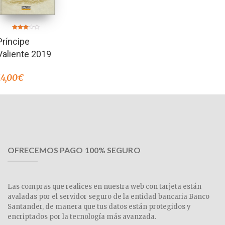
Valorado
Príncipe
en
3.00
de 5
Valiente 2019
14,00
€
OFRECEMOS PAGO 100% SEGURO
Las compras que realices en nuestra web con tarjeta están
avaladas por el servidor seguro de la entidad bancaria Banco
Santander, de manera que tus datos están protegidos y
encriptados por la tecnología más avanzada.