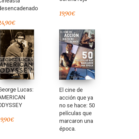
Cineasta
desencadenado
19,90
€
24,90
€
George Lucas:
El cine de
AMERICAN
acción que ya
ODYSSEY
no se hace: 50
películas que
19,90
€
marcaron una
época.