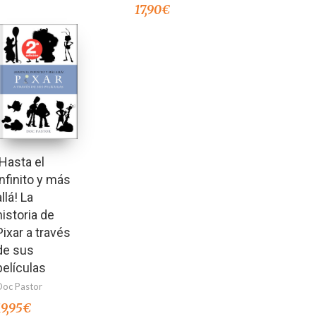
17,90
€
¡Hasta el
infinito y más
allá! La
historia de
Pixar a través
de sus
películas
Doc Pastor
19,95
€