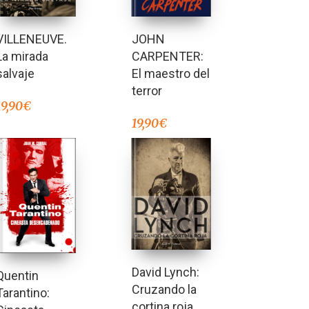
VILLENEUVE.
JOHN
La mirada
CARPENTER:
salvaje
El maestro del
terror
19,90
€
19,90
€
David Lynch:
Quentin
Cruzando la
Tarantino:
cortina roja